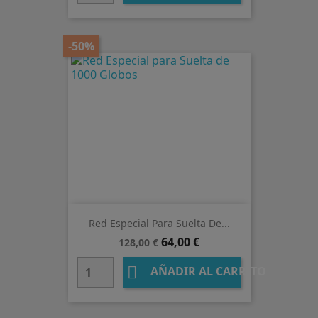
-50%
Red Especial Para Suelta De...
Precio
Precio
64,00 €
128,00 €
base

AÑADIR AL CARRITO