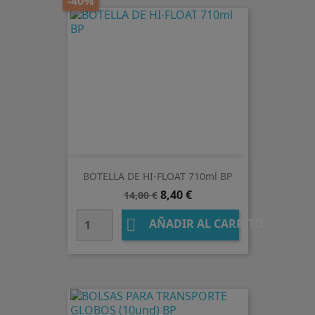
-40%
BOTELLA DE HI-FLOAT 710ml BP
Precio
Precio
8,40 €
14,00 €
base

AÑADIR AL CARRITO