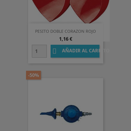
PESITO DOBLE CORAZON ROJO
Precio
1,16 €

AÑADIR AL CARRITO
-50%