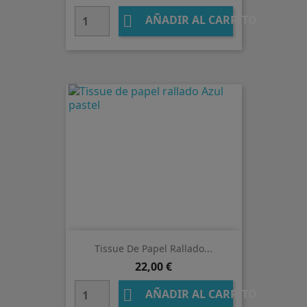

AÑADIR AL CARRITO
Tissue De Papel Rallado...
Precio
22,00 €

AÑADIR AL CARRITO