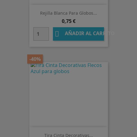
Rejilla Blanca Para Globos...
Precio
0,75 €

AÑADIR AL CARRITO
-40%
Tira Cinta Decorativas...