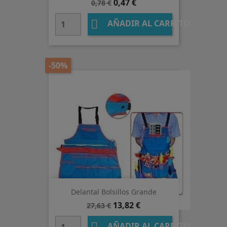
Precio
Precio
0,47 €
0,78 €
base

AÑADIR AL CARRITO
-50%
Delantal Bolsillos Grande
Precio
Precio
13,82 €
27,63 €
base
AÑADIR AL CARRITO