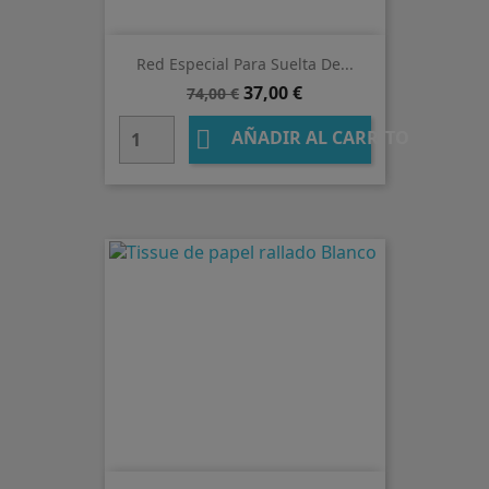
Red Especial Para Suelta De...
Precio
Precio
37,00 €
74,00 €
base

AÑADIR AL CARRITO