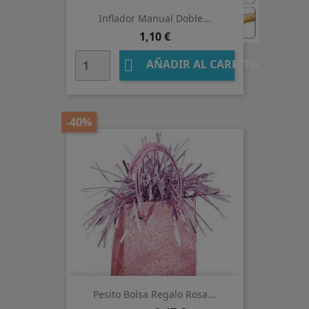
Inflador Manual Doble...
Precio
1,10 €

AÑADIR AL CARRITO
-40%
Pesito Bolsa Regalo Rosa...