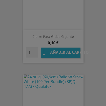
Cierre Para Globo Gigante
Precio
0,10 €

AÑADIR AL CARRITO