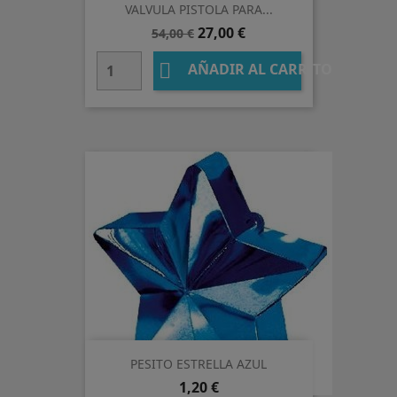
VALVULA PISTOLA PARA...
Precio
Precio
27,00 €
54,00 €
base

AÑADIR AL CARRITO
PESITO ESTRELLA AZUL
Precio
1,20 €