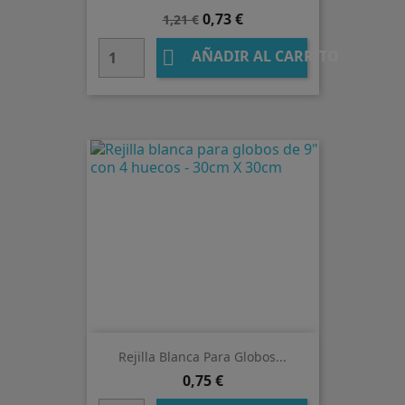
Precio
Precio
0,73 €
1,21 €
base

AÑADIR AL CARRITO
Rejilla Blanca Para Globos...
Precio
0,75 €