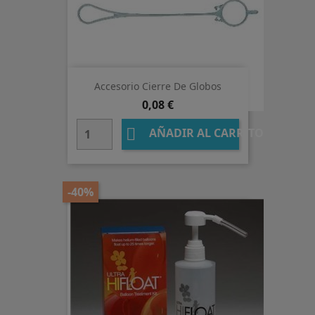
Accesorio Cierre De Globos
Precio
0,08 €

AÑADIR AL CARRITO
-40%