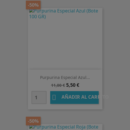
-50%
Purpurina Especial Azul...
Precio
Precio
5,50 €
11,00 €
base

AÑADIR AL CARRITO
-50%