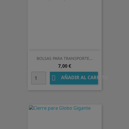
BOLSAS PARA TRANSPORTE...
Precio
7,00 €

AÑADIR AL CARRITO