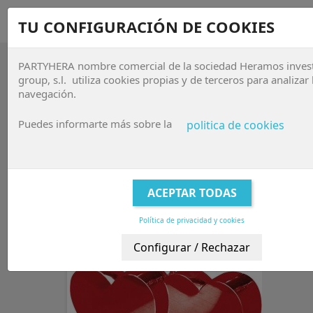
sho


TU CONFIGURACIÓN DE COOKIES
PARTYHERA nombre comercial de la sociedad Heramos inves

group, s.l. utiliza cookies propias y de terceros para analizar 
navegación.
ACCESORIOS, HELIO Y MAQUINAS
Puedes informarte más sobre la
politica de cookies
Accesorios de Globos
Relevancia

FILTRAR
Mostrando 1-42 de 42 artículo(s)
Política de privacidad y cookies