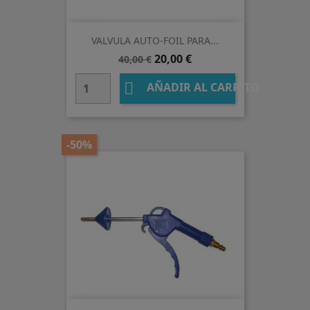
VALVULA AUTO-FOIL PARA...
Precio
Precio
20,00 €
40,00 €
base

AÑADIR AL CARRITO
-50%