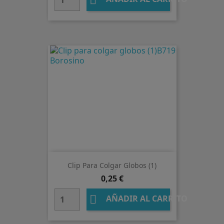

Clip Para Colgar Globos (1)
Precio
0,25 €

AÑADIR AL CARRITO