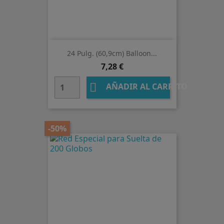
24 Pulg. (60,9cm) Balloon...
Precio
7,28 €

AÑADIR AL CARRITO
-50%