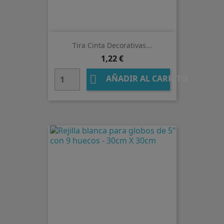
Tira Cinta Decorativas...
Precio
1,22 €

AÑADIR AL CARRITO