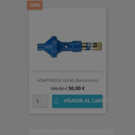
-50%
ADAPTADOR 60/40 (Ballonium)
Precio
Precio
50,00 €
100,00 €
base

AÑADIR AL CARRITO