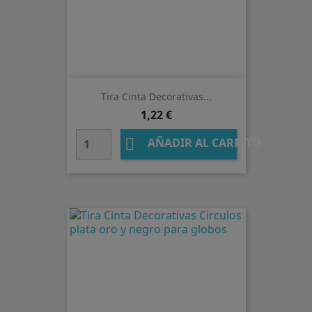
Tira Cinta Decorativas...
Precio
1,22 €

AÑADIR AL CARRITO