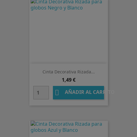
Cinta Decorativa Rizada...
Precio
1,49 €

AÑADIR AL CARRITO