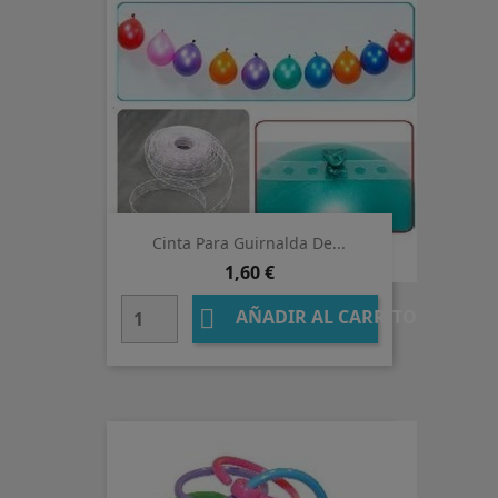
Cinta Para Guirnalda De...
Precio
1,60 €

AÑADIR AL CARRITO