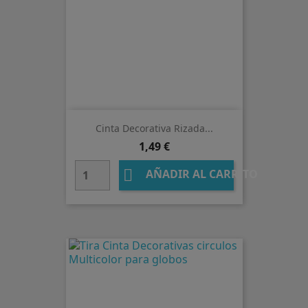
Cinta Decorativa Rizada...
Precio
1,49 €

AÑADIR AL CARRITO