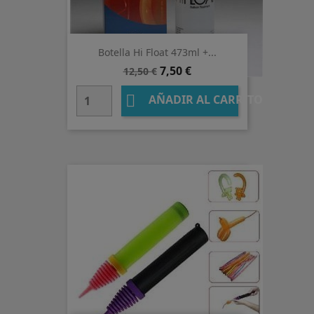
Botella Hi Float 473ml +...
Precio
Precio
7,50 €
12,50 €
base

AÑADIR AL CARRITO