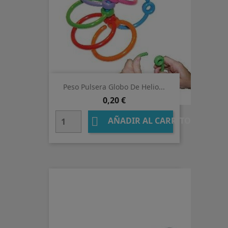
Peso Pulsera Globo De Helio...
Precio
0,20 €

AÑADIR AL CARRITO