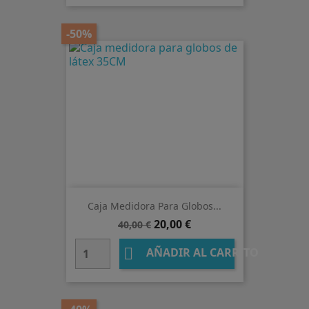
-50%
Caja Medidora Para Globos...
Precio
Precio
20,00 €
40,00 €
base

AÑADIR AL CARRITO