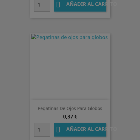

AÑADIR AL CARRITO
Pegatinas De Ojos Para Globos
Precio
0,37 €

AÑADIR AL CARRITO