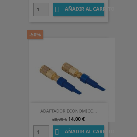

AÑADIR AL CARRITO
-50%
ADAPTADOR ECONOMICO...
Precio
Precio
14,00 €
28,00 €
base

AÑADIR AL CARRITO