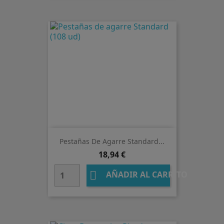
Pestañas De Agarre Standard...
Precio
18,94 €

AÑADIR AL CARRITO