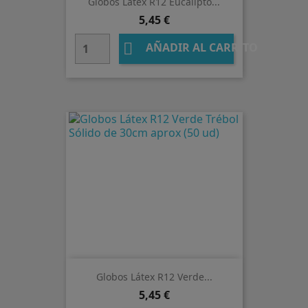
Globos Látex R12 Eucalipto...
Precio
5,45 €

AÑADIR AL CARRITO
Globos Látex R12 Verde...
Precio
5,45 €