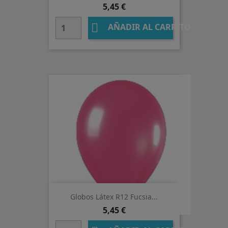
Precio
5,45 €

AÑADIR AL CARRITO
Globos Látex R12 Fucsia...
Precio
5,45 €