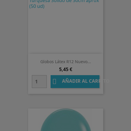
Globos Látex R12 Nuevo...
Precio
5,45 €

AÑADIR AL CARRITO