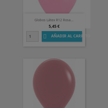
Globos Látex R12 Rosa...
Precio
5,45 €

AÑADIR AL CARRITO