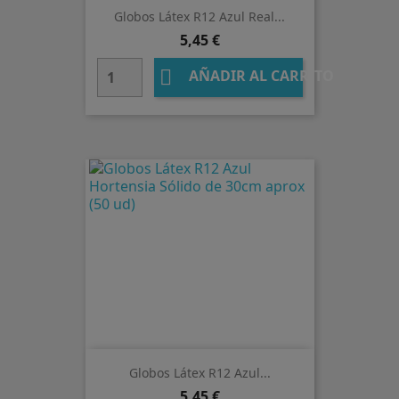
Globos Látex R12 Azul Real...
Precio
5,45 €

AÑADIR AL CARRITO
Globos Látex R12 Azul...
Precio
5,45 €