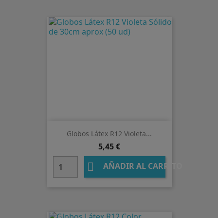
Globos Látex R12 Violeta...
Precio
5,45 €

AÑADIR AL CARRITO