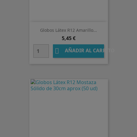
Globos Látex R12 Amarillo...
Precio
5,45 €

AÑADIR AL CARRITO