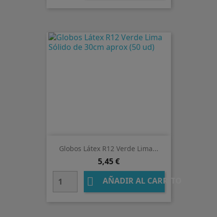
Globos Látex R12 Verde Lima...
Precio
5,45 €

AÑADIR AL CARRITO