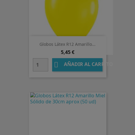
Globos Látex R12 Amarillo...
Precio
5,45 €

AÑADIR AL CARRITO