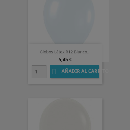
Globos Látex R12 Blanco...
Precio
5,45 €

AÑADIR AL CARRITO