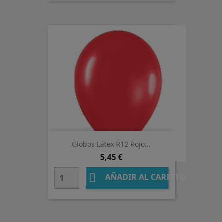
Globos Látex R12 Rojo...
Precio
5,45 €

AÑADIR AL CARRITO