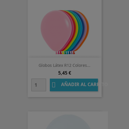
Globos Látex R12 Colores...
Precio
5,45 €

AÑADIR AL CARRITO