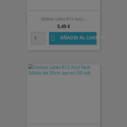
Globos Látex R12 Azul...
Precio
5,45 €

AÑADIR AL CARRITO