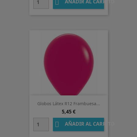

AÑADIR AL CARRITO
Globos Látex R12 Frambuesa...
Precio
5,45 €

AÑADIR AL CARRITO