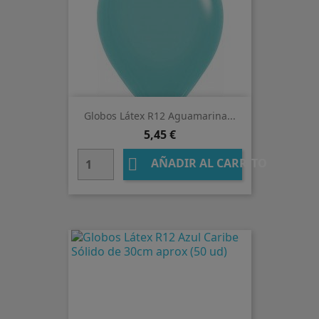
Globos Látex R12 Aguamarina...
Precio
5,45 €

AÑADIR AL CARRITO