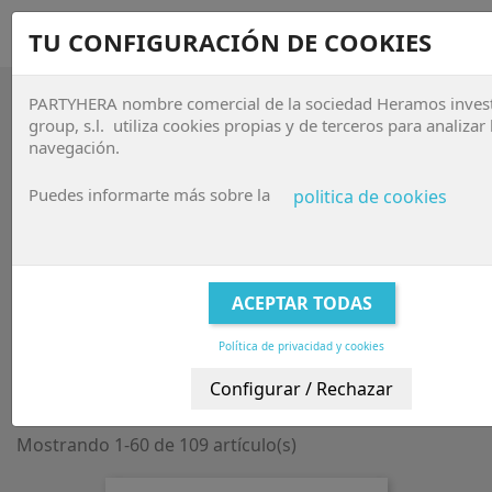
sho


TU CONFIGURACIÓN DE COOKIES
PARTYHERA nombre comercial de la sociedad Heramos inves

group, s.l. utiliza cookies propias y de terceros para analizar 
navegación.
R12 SEMPERTEX LISOS DE COLORES
Puedes informarte más sobre la
politica de cookies
Globos de látex
de colores,de la marca
Sempertex
, De 12
pulgadas o 30 cm Ideales para
decoraciones con globos
,
columnas
,
arcos
, ramos,. Pueden inflarse con aire y con
helio. Globo de tamaño "común" o estándard. Son de la
Marca
Sempertex
y están disponibles en diferentes
acabados,
Globos perlados
,
globos metalizados
,
globos
pastel,
.
Política de privacidad y cookies
Relevancia

FILTRAR
Mostrando 1-60 de 109 artículo(s)