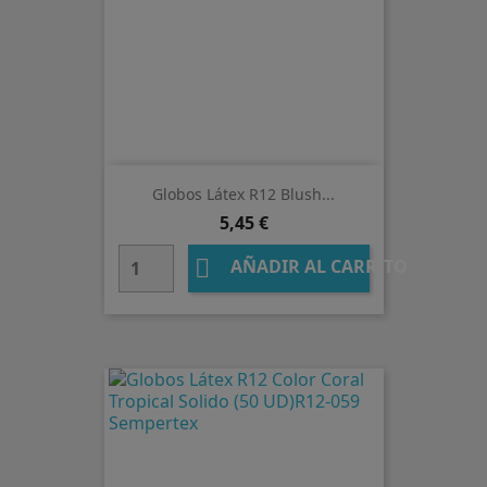
Globos Látex R12 Blush...
Precio
5,45 €

AÑADIR AL CARRITO