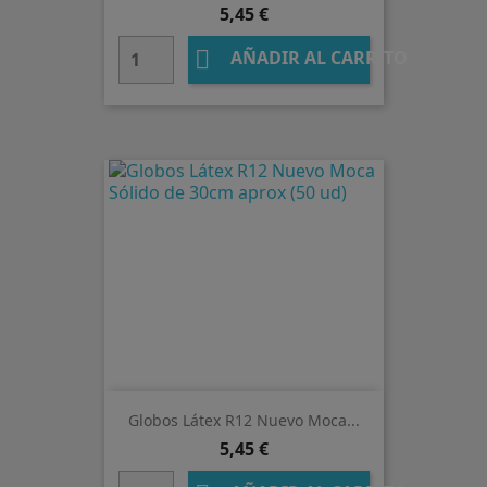
Precio
5,45 €

AÑADIR AL CARRITO
Globos Látex R12 Nuevo Moca...
Precio
5,45 €