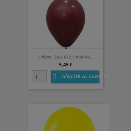
Globos Látex R12 Vinotinto...
Precio
5,45 €

AÑADIR AL CARRITO