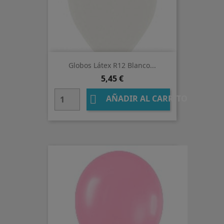
Globos Látex R12 Blanco...
Precio
5,45 €

AÑADIR AL CARRITO