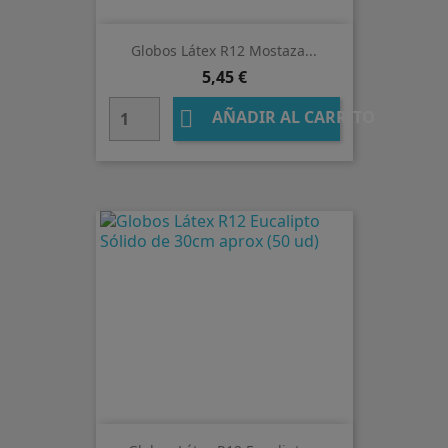
Globos Látex R12 Mostaza...
Precio
5,45 €

AÑADIR AL CARRITO