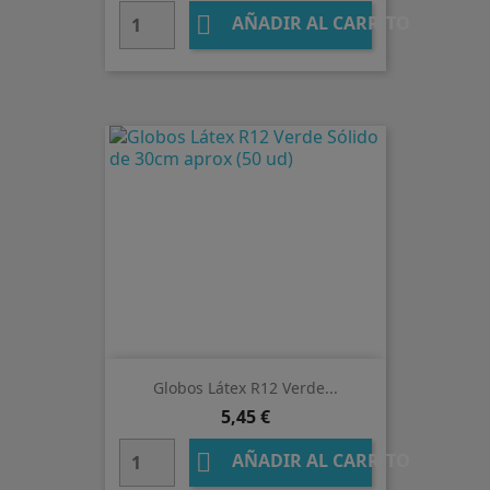

AÑADIR AL CARRITO
Globos Látex R12 Verde...
Precio
5,45 €

AÑADIR AL CARRITO