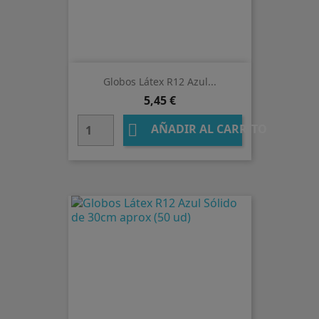
Globos Látex R12 Azul...
Precio
5,45 €

AÑADIR AL CARRITO