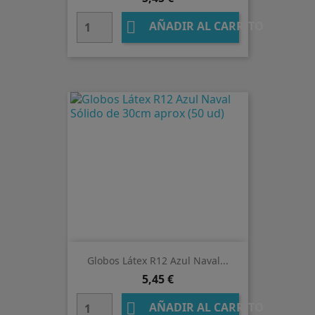

AÑADIR AL CARRITO
Globos Látex R12 Azul Naval...
Precio
5,45 €

AÑADIR AL CARRITO