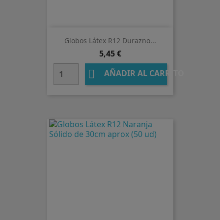
Globos Látex R12 Durazno...
Precio
5,45 €

AÑADIR AL CARRITO