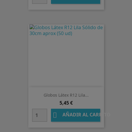
Globos Látex R12 Lila...
Precio
5,45 €

AÑADIR AL CARRITO