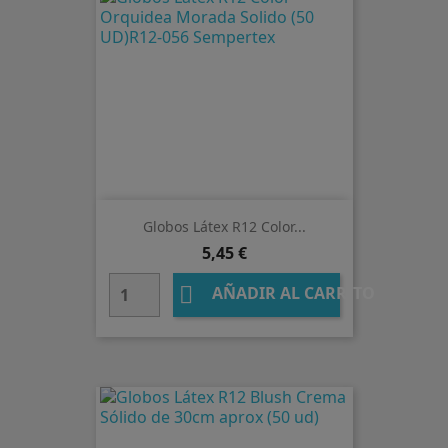
Globos Látex R12 Color...
Precio
5,45 €

AÑADIR AL CARRITO