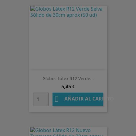
Globos Látex R12 Verde...
Precio
5,45 €

AÑADIR AL CARRITO