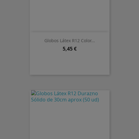
Globos Látex R12 Color...
Precio
5,45 €