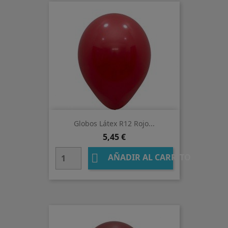
Globos Látex R12 Rojo...
Precio
5,45 €

AÑADIR AL CARRITO