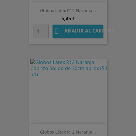
Globos Látex R12 Naranja...
Precio
5,45 €

AÑADIR AL CARRITO
Globos Látex R12 Naranja...