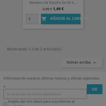
Bandera De España De 90 X...
Precio
Precio
1,49 €
2,98 €
base
AÑADIR AL CARRITO

Mostrando 1-3 de 3 artículo(s)
Volver arriba

Infórmese de nuestras últimas noticias y ofertas especiales
>
Acepto dar mis datos para suscribirme al