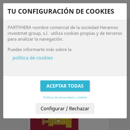
shopping_cart


TU CONFIGURACIÓN DE COOKIES
PARTYHERA nombre comercial de la sociedad Heramos

investmet group, s.l. utiliza cookies propias y de terceros
para analizar la navegación.
BANDERAS
Puedes informarte más sobre la
Banderas
politica de cookies
Relevancia

FILTRAR
Mostrando 1-3 de 3 artículo(s)
-40%
Política de privacidad y cookies