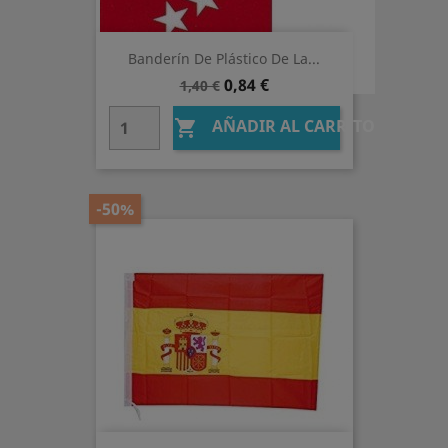
Banderín De Plástico De La...
Precio
Precio
0,84 €
1,40 €
base
AÑADIR AL CARRITO

-50%