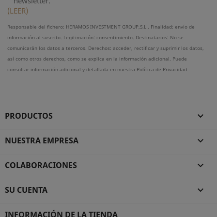
newsletter.
(LEER)
Responsable del fichero: HERAMOS INVESTMENT GROUP,S.L . Finalidad: envío de
información al suscrito. Legitimación: consentimiento. Destinatarios: No se
comunicarán los datos a terceros. Derechos: acceder, rectificar y suprimir los datos,
así como otros derechos, como se explica en la información adicional. Puede
consultar información adicional y detallada en nuestra Política de Privacidad
PRODUCTOS

NUESTRA EMPRESA

COLABORACIONES

SU CUENTA

INFORMACIÓN DE LA TIENDA