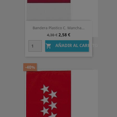
Bandera Plastico C. Mancha...
Precio
Precio
2,58 €
4,30 €
base
AÑADIR AL CARRITO

-40%