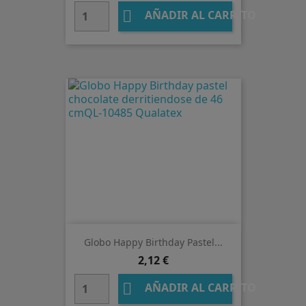
base

AÑADIR AL CARRITO
Globo Happy Birthday Pastel...
Precio
2,12 €

AÑADIR AL CARRITO