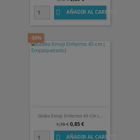
base

AÑADIR AL CARRITO
-50%
Globo Emoji Enfermo 45 Cm (...
Precio
Precio
0,85 €
1,70 €
base

AÑADIR AL CARRITO