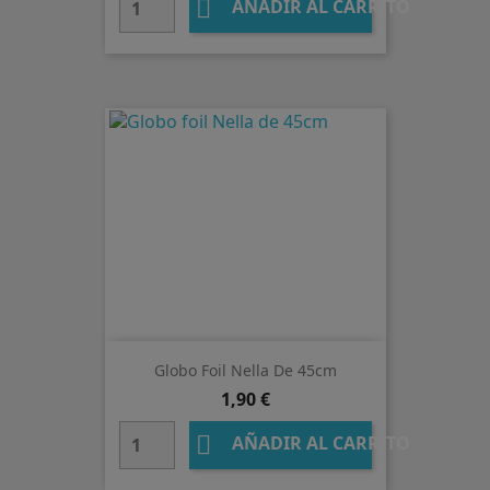

AÑADIR AL CARRITO
Globo Foil Nella De 45cm
Precio
1,90 €

AÑADIR AL CARRITO