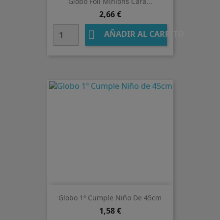
Globo Foil Minions Cara...
Precio
2,66 €

AÑADIR AL CARRITO
Globo 1º Cumple Niño De 45cm
Precio
1,58 €