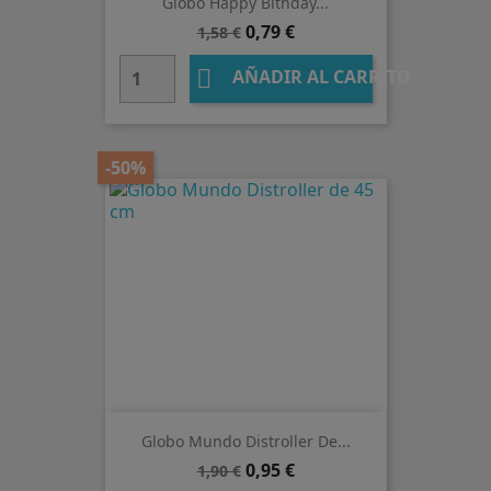
Globo Happy Bithday...
Precio
Precio
0,79 €
1,58 €
base

AÑADIR AL CARRITO
-50%
Globo Mundo Distroller De...
Precio
Precio
0,95 €
1,90 €