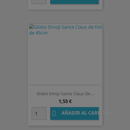
Globo Emoji Santa Claus De...
Precio
1,55 €

AÑADIR AL CARRITO