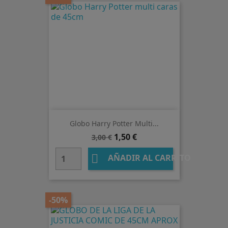
Globo Harry Potter Multi...
Precio
Precio
1,50 €
3,00 €
base

AÑADIR AL CARRITO
-50%