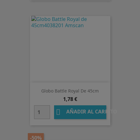
Globo Battle Royal De 45cm
Precio
1,78 €

AÑADIR AL CARRITO
-50%