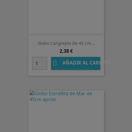
Globo Cangrejito De 45 Cm...
Precio
2,38 €

AÑADIR AL CARRITO