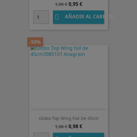
Precio
Precio
0,95 €
1,90 €
base

AÑADIR AL CARRITO
-50%
Globo Top Wing Foil De 45cm
Precio
Precio
0,98 €
1,96 €
base