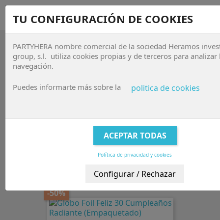
sho


TU CONFIGURACIÓN DE COOKIES
PARTYHERA nombre comercial de la sociedad Heramos inves

group, s.l. utiliza cookies propias y de terceros para analizar 
navegación.
GLOBOS LICENCIAS Y DISEÑOS
CÍRCULOS, CORAZÓN, ESTRELLA DE
Puedes informarte más sobre la
politica de cookies
18" (TODAS LAS MARCAS)
Globos Licencias y diseños círculos, corazón, estrella de 18"
de todas las marcas,
Qualatex
,
Anagram
, Unique, Grabo,
North star, Flex
Política de privacidad y cookies
Relevancia

FILTRAR
Mostrando 1-60 de 89 artículo(s)
-50%