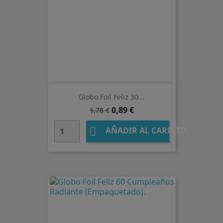
Globo Foil Feliz 30...
Precio
Precio
0,89 €
1,78 €
base

AÑADIR AL CARRITO