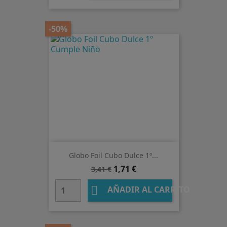
-50%
Globo Foil Cubo Dulce 1º...
Precio
Precio
1,71 €
3,41 €
base

AÑADIR AL CARRITO