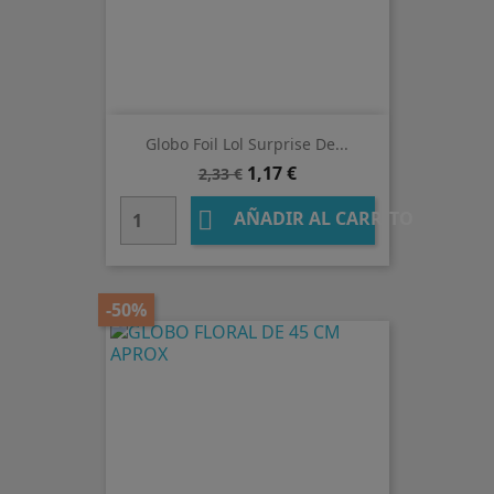
Globo Foil Lol Surprise De...
Precio
Precio
1,17 €
2,33 €
base

AÑADIR AL CARRITO
-50%