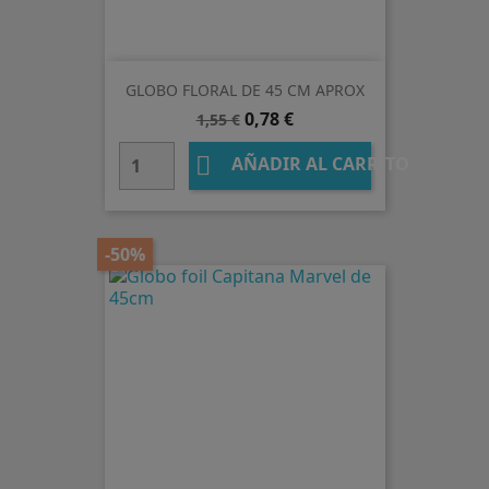
GLOBO FLORAL DE 45 CM APROX
Precio
Precio
0,78 €
1,55 €
base

AÑADIR AL CARRITO
-50%