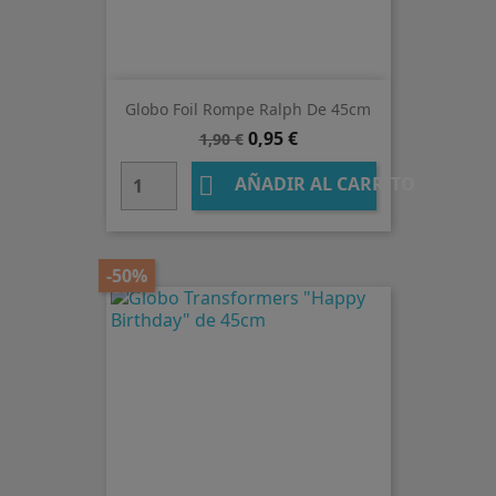
Globo Foil Rompe Ralph De 45cm
Precio
Precio
0,95 €
1,90 €
base

AÑADIR AL CARRITO
-50%