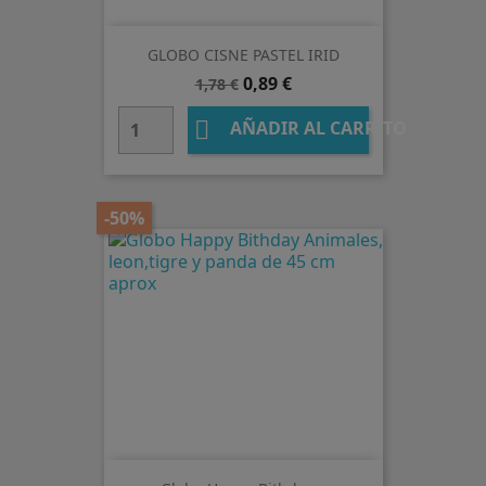
GLOBO CISNE PASTEL IRID
Precio
Precio
0,89 €
1,78 €
base

AÑADIR AL CARRITO
-50%