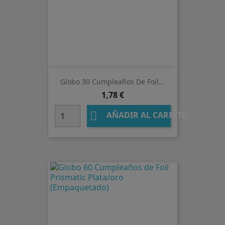
Globo 30 Cumpleaños De Foil...
Precio
1,78 €

AÑADIR AL CARRITO