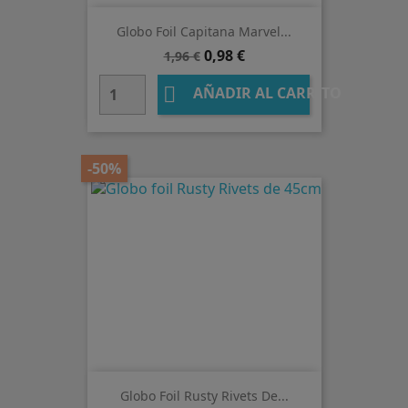
Globo Foil Capitana Marvel...
Precio
Precio
0,98 €
1,96 €
base

AÑADIR AL CARRITO
-50%
Globo Foil Rusty Rivets De...