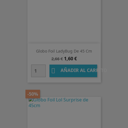
Globo Foil LadyBug De 45 Cm
Precio
Precio
1,60 €
2,66 €
base

AÑADIR AL CARRITO
-50%