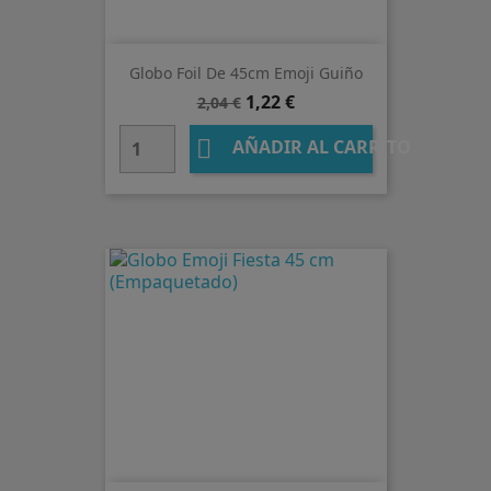
Globo Foil De 45cm Emoji Guiño
Precio
Precio
1,22 €
2,04 €
base

AÑADIR AL CARRITO