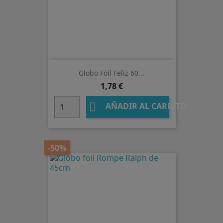
Globo Foil Feliz 60...
Precio
1,78 €

AÑADIR AL CARRITO
-50%