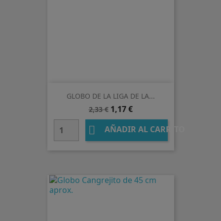
GLOBO DE LA LIGA DE LA...
Precio
Precio
1,17 €
2,33 €
base

AÑADIR AL CARRITO