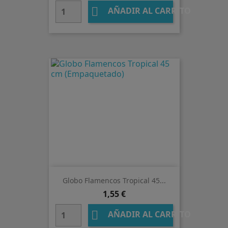

AÑADIR AL CARRITO
Globo Flamencos Tropical 45...
Precio
1,55 €

AÑADIR AL CARRITO