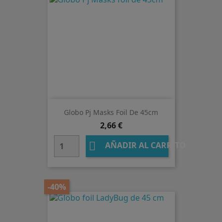
Globo Pj Masks Foil De 45cm
Precio
2,66 €

AÑADIR AL CARRITO
-40%