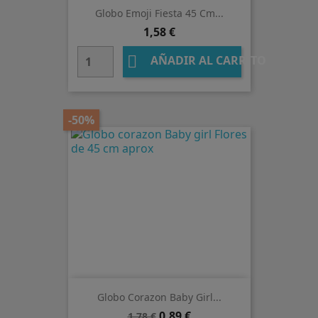
Globo Emoji Fiesta 45 Cm...
Precio
1,58 €

AÑADIR AL CARRITO
-50%
Globo Corazon Baby Girl...
Precio
Precio
0,89 €
1,78 €