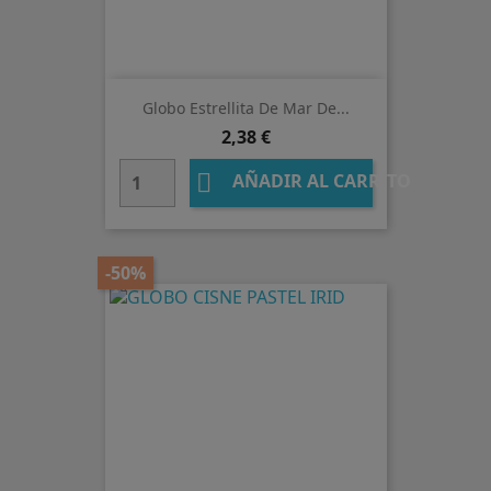
Globo Estrellita De Mar De...
Precio
2,38 €

AÑADIR AL CARRITO
-50%