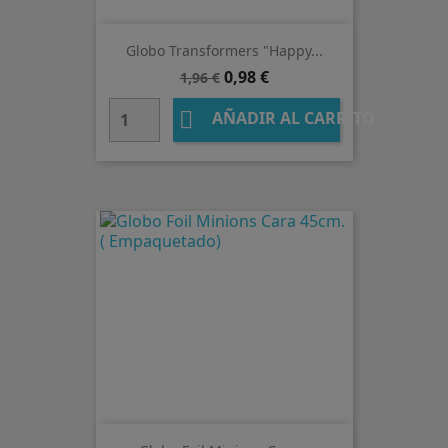
Globo Transformers "Happy...
Precio
Precio
0,98 €
1,96 €
base

AÑADIR AL CARRITO