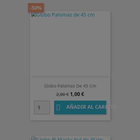
-50%
Globo Palomas De 45 Cm
Precio
Precio
1,00 €
2,00 €
base

AÑADIR AL CARRITO