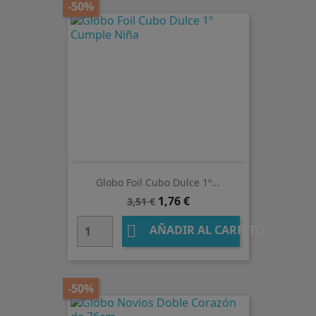
-50%
Globo Foil Cubo Dulce 1º...
Precio
Precio
1,76 €
3,51 €
base

AÑADIR AL CARRITO
-50%