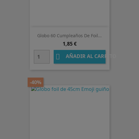
Globo 60 Cumpleaños De Foil...
Precio
1,85 €

AÑADIR AL CARRITO
-40%