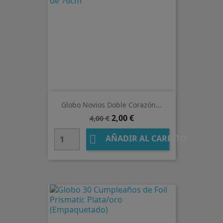
Globo Novios Doble Corazón...
Precio
Precio
2,00 €
4,00 €
base

AÑADIR AL CARRITO