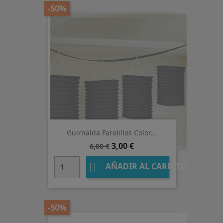
-50%
Guirnalda Farolillos Color...
Precio
Precio
3,00 €
6,00 €
base

AÑADIR AL CARRITO
-50%