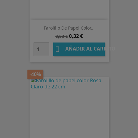
Farolillo De Papel Color...
Precio
Precio
0,32 €
0,63 €
base

AÑADIR AL CARRITO
-40%