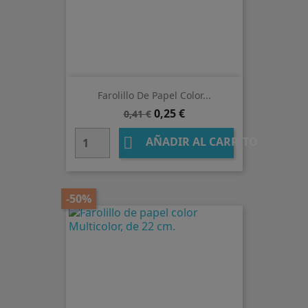
Farolillo De Papel Color...
Precio
Precio
0,25 €
0,41 €
base

AÑADIR AL CARRITO
-50%