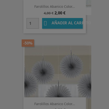
Farolillos Abanico Color...
Precio
Precio
2,00 €
4,00 €
base

AÑADIR AL CARRITO
-50%
Farolillos Abanico Color...