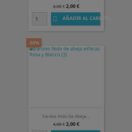
Precio
Precio
2,00 €
4,00 €
base

AÑADIR AL CARRITO
-50%
Faroles Nido De Abeja...
Precio
Precio
2,00 €
4,00 €
base