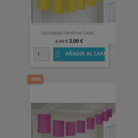
Guirnalda Farolillos Color...
Precio
Precio
3,00 €
6,00 €
base

AÑADIR AL CARRITO
-50%