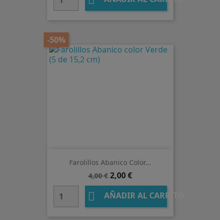

-50%
Farolillos Abanico Color...
Precio
Precio
2,00 €
4,00 €
base

AÑADIR AL CARRITO