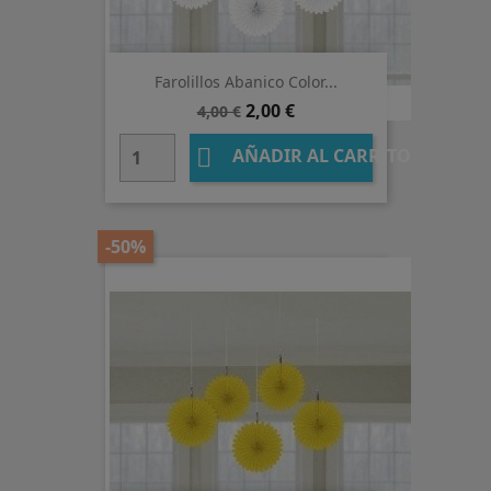
Farolillos Abanico Color...
Precio
Precio
2,00 €
4,00 €
base

AÑADIR AL CARRITO
-50%