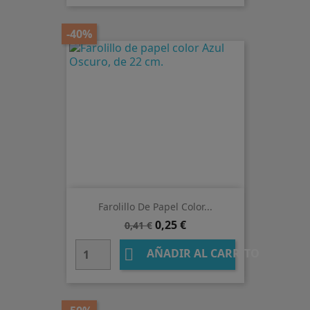
-40%
Farolillo De Papel Color...
Precio
Precio
0,25 €
0,41 €
base

AÑADIR AL CARRITO