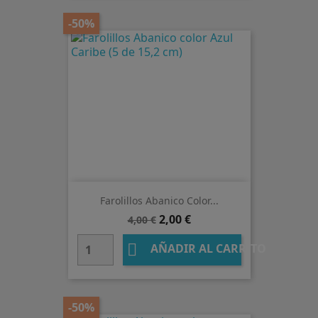
-50%
Farolillos Abanico Color...
Precio
Precio
2,00 €
4,00 €
base

AÑADIR AL CARRITO
-50%