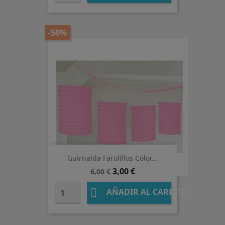
-50%
Guirnalda Farolillos Color...
Precio
Precio
3,00 €
6,00 €
base

AÑADIR AL CARRITO