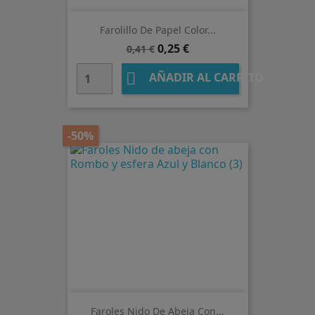
Farolillo De Papel Color...
Precio
Precio
0,25 €
0,41 €
base

AÑADIR AL CARRITO
-50%
Faroles Nido De Abeja Con...