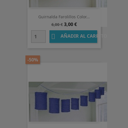
Guirnalda Farolillos Color...
Precio
Precio
3,00 €
6,00 €
base

AÑADIR AL CARRITO
-50%