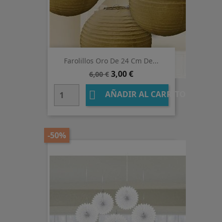
Farolillos Oro De 24 Cm De...
Precio
Precio
3,00 €
6,00 €
base

AÑADIR AL CARRITO
-50%