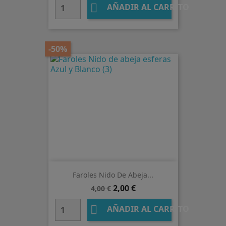

AÑADIR AL CARRITO
-50%
Faroles Nido De Abeja...
Precio
Precio
2,00 €
4,00 €
base

AÑADIR AL CARRITO