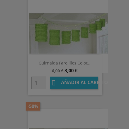
Guirnalda Farolillos Color...
Precio
Precio
3,00 €
6,00 €
base

AÑADIR AL CARRITO
-50%