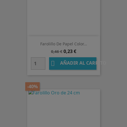
Farolillo De Papel Color...
Precio
Precio
0,23 €
0,46 €
base

AÑADIR AL CARRITO
-40%