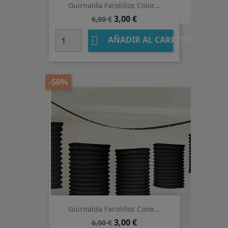
Guirnalda Farolillos Color...
Precio
Precio
3,00 €
6,00 €
base

AÑADIR AL CARRITO
-50%
Guirnalda Farolillos Color...
Precio
Precio
3,00 €
6,00 €