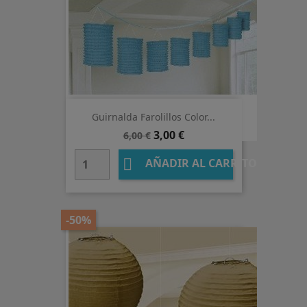
Guirnalda Farolillos Color...
Precio
Precio
3,00 €
6,00 €
base

AÑADIR AL CARRITO
-50%