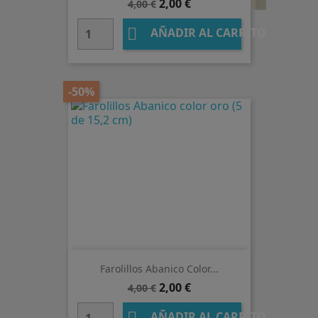
Precio
Precio
2,00 €
4,00 €
base

AÑADIR AL CARRITO
-50%
Farolillos Abanico Color...
Precio
Precio
2,00 €
4,00 €
base
AÑADIR AL CARRITO