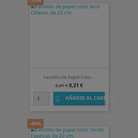
-50%
Farolillo De Papel Color...
Precio
Precio
0,21 €
0,41 €
base

AÑADIR AL CARRITO
-40%