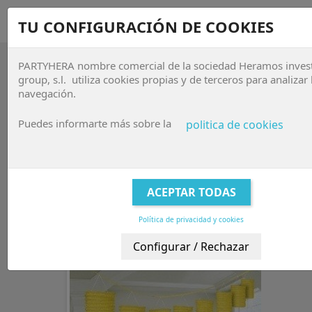
sho


TU CONFIGURACIÓN DE COOKIES
PARTYHERA nombre comercial de la sociedad Heramos inves

group, s.l. utiliza cookies propias y de terceros para analizar 
navegación.
FAROLES Y FAROLILLOS
Puedes informarte más sobre la
politica de cookies
Faroles y Farolillos
Relevancia

FILTRAR
Mostrando 1-29 de 29 artículo(s)
-50%
Política de privacidad y cookies