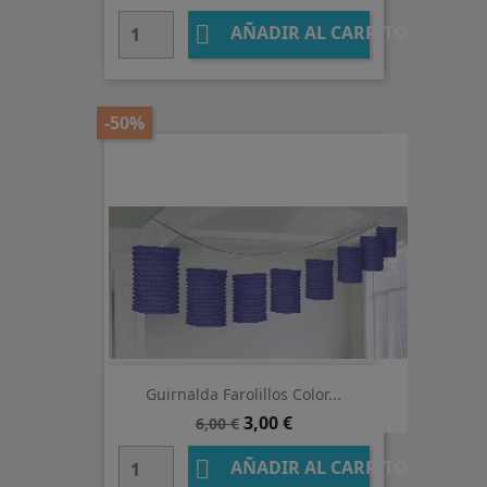
base

AÑADIR AL CARRITO
-50%
Guirnalda Farolillos Color...
Precio
Precio
3,00 €
6,00 €
base

AÑADIR AL CARRITO