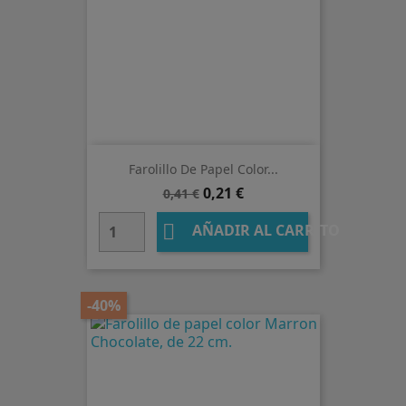
Farolillo De Papel Color...
Precio
Precio
0,21 €
0,41 €
base

AÑADIR AL CARRITO
-40%