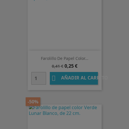
Farolillo De Papel Color...
Precio
Precio
0,25 €
0,41 €
base

AÑADIR AL CARRITO
-50%