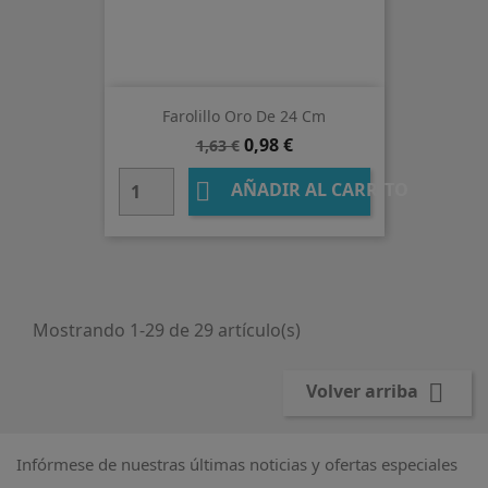
Farolillo Oro De 24 Cm
Precio
Precio
0,98 €
1,63 €
base

AÑADIR AL CARRITO
Mostrando 1-29 de 29 artículo(s)

Volver arriba
Infórmese de nuestras últimas noticias y ofertas especiales