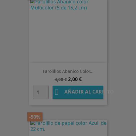
Farolillos Abanico Color...
Precio
Precio
2,00 €
4,00 €
base

AÑADIR AL CARRITO
-50%