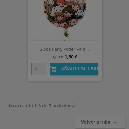
Globo Harry Potter Multi...
Precio
Precio
1,50 €
3,00 €
base
AÑADIR AL CARRITO

Mostrando 1-3 de 3 artículo(s)
Volver arriba
