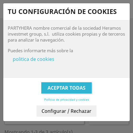
shopping_cart


TU CONFIGURACIÓN DE COOKIES
PARTYHERA nombre comercial de la sociedad Heramos

investmet group, s.l. utiliza cookies propias y de terceros
para analizar la navegación.
HARRY POTTER
Puedes informarte más sobre la
Os presentamos estos magníficos productos de
HARRY
politica de cookies
POTTER
, con los que podrás convertir tu casa en
Howards
y
meter a tus invitados en un ambiente mágico. En nuestra
tienda podras encontrar desde vajilla desechable de Harry
Potter hasta complementos para disfrazarse. Tendrás
una
fiesta de Harry potter
con esta DECORACIÓN PARA FIESTAS,
encontraras tambien
Photocall Harry potter
muchos mas
COMPLEMENTOS PARA FIESTA Y DECORACIÓN
. Sorprende a
Política de privacidad y cookies
tus amigos con este
CUMPLEAÑOS HARRY POTTER
Relevancia

FILTRAR
Mostrando 1-3 de 3 artículo(s)