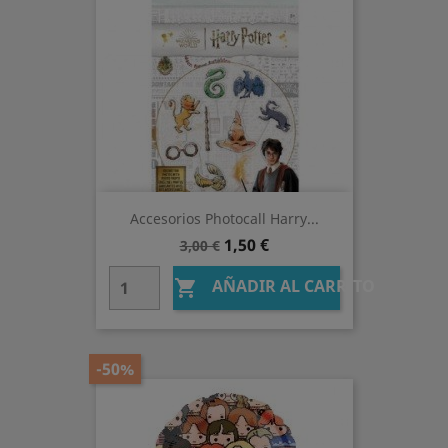
Accesorios Photocall Harry...
Precio
Precio
1,50 €
3,00 €
base
AÑADIR AL CARRITO

-50%