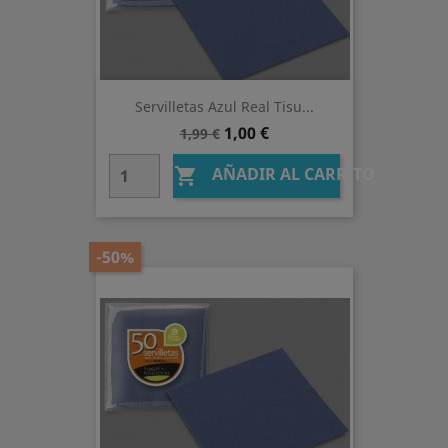
Servilletas Azul Real Tisu...
Precio
Precio
1,00 €
1,99 €
base
AÑADIR AL CARRITO

-50%