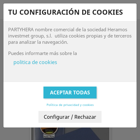
shopping_cart


TU CONFIGURACIÓN DE COOKIES
PARTYHERA nombre comercial de la sociedad Heramos

investmet group, s.l. utiliza cookies propias y de terceros
para analizar la navegación.
MESA AZUL
Puedes informarte más sobre la
Mesa Azul
politica de cookies
Relevancia

FILTRAR
Mostrando 1-3 de 3 artículo(s)
-50%
Política de privacidad y cookies