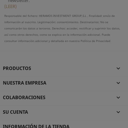
newsletter.
(LEER)
Responsable del fichero: HERAMOS INVESTMENT GROUP,S.L . Finalidad: envío de
información al suscrito. Legitimación: consentimiento. Destinatarios: No se
comunicarán los datos a terceros. Derechos: acceder, rectificar y suprimir los datos,
así como otros derechos, como se explica en la información adicional. Puede
consultar información adicional y detallada en nuestra Política de Privacidad
PRODUCTOS

NUESTRA EMPRESA

COLABORACIONES

SU CUENTA

INFORMACIÓN DE LA TIENDA