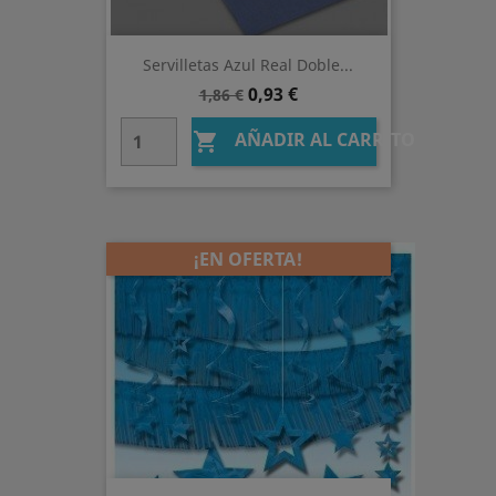
Servilletas Azul Real Doble...
Precio
Precio
0,93 €
1,86 €
base
AÑADIR AL CARRITO

¡EN OFERTA!