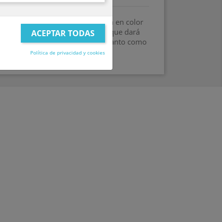
n forma de estrella de Aprox 51cm en color
cualquier tipo de celebración ya que dará
sta. Se vende sin inflar y es apto tanto como
TE ENCANTARÁ!!
Política de privacidad y cookies