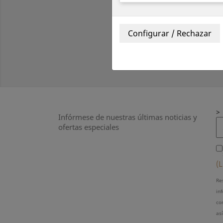
>
Infórmese de nuestras últimas noticias y
ofertas especiales
(L
Re
in
com
as