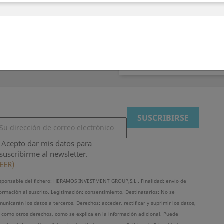
Precioso globo de foil co
Verde Lima. Es ideal para 
un toque especial a tu fie
aire como para helio. ¡¡
Acepto dar mis datos para
suscribirme al newsletter.
EER)
sponsable del fichero: HERAMOS INVESTMENT GROUP,S.L . Finalidad: envío de
formación al suscrito. Legitimación: consentimiento. Destinatarios: No se
unicarán los datos a terceros. Derechos: acceder, rectificar y suprimir los datos,
í como otros derechos, como se explica en la información adicional. Puede