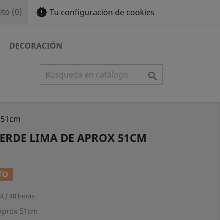
new_releases
ito
(0)
Tu configuración de cookies
DECORACIÓN

x 51cm
ERDE LIMA DE APROX 51CM
TO
4 / 48 horas
 Aprox 51cm