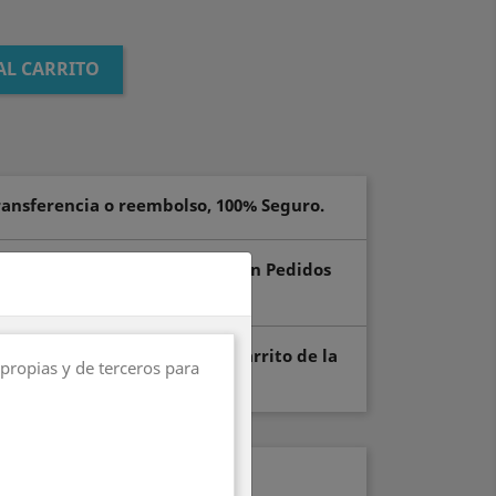
AL CARRITO
transferencia o reembolso, 100% Seguro.
 24/72h laborables y GRATIS* en Pedidos
rte neto).
pras, añade el cupón en tu carrito de la
propias y de terceros para
ar tu pedido
les del producto