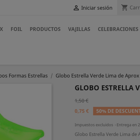
shopping_cart

Carr
Iniciar sesión
EX
FOIL
PRODUCTOS
VAJILLAS
CELEBRACIONES
bos Formas Estrellas
Globo Estrella Verde Lima de Apro
GLOBO ESTRELLA V
1,50 €
0,75 €
50% DE DESCUEN
Impuestos excluidos
Entrega en 2
Globo Estrella Verde Lima de