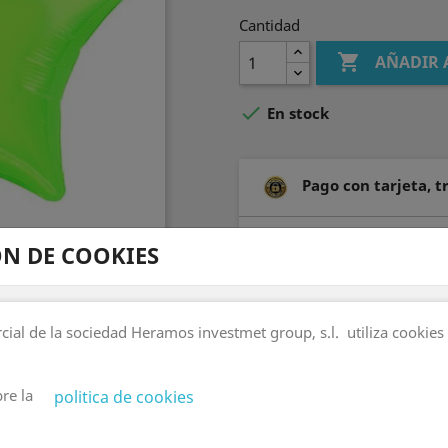
Cantidad

AÑADIR 

En stock
Pago con tarjeta, 
Stock Real y Envíos
N DE COOKIES
superiores a 100 € (Impo
Descuentos por com
 de la sociedad Heramos investmet group, s.l. utiliza cookies 
compra antes de finaliz
re la
politica de cookies
Descripción
Detal