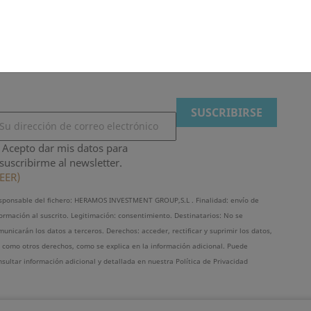
Linternas Colgantes Color
Acepto dar mis datos para
suscribirme al newsletter.
EER)
sponsable del fichero: HERAMOS INVESTMENT GROUP,S.L . Finalidad: envío de
formación al suscrito. Legitimación: consentimiento. Destinatarios: No se
unicarán los datos a terceros. Derechos: acceder, rectificar y suprimir los datos,
í como otros derechos, como se explica en la información adicional. Puede
nsultar información adicional y detallada en nuestra Política de Privacidad